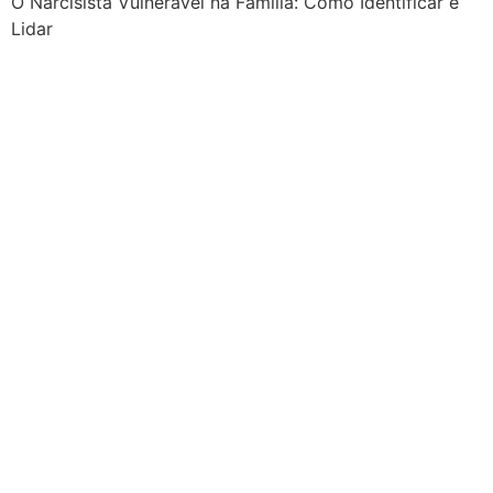
O Narcisista Vulnerável na Família: Como Identificar e
Lidar