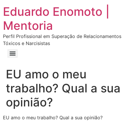
Eduardo Enomoto |
Mentoria
Perfil Profissional em Superação de Relacionamentos
Tóxicos e Narcisistas
Curso “Eu Amo Haters: Transforme Críticas em Força e Supere Relações Tóxicas”
Curso “Livre do Narcisismo: O Guia Completo para Recuperação e Autoestima”
E-book Grátis “Como Identificar uma Pessoa Narcisista – Exemplos de Situações Tóxicas no Dia a Dia”
E-book “Pare de Procurar: Prepare-se Para o Amor que Você Merece”
EU amo o meu
trabalho? Qual a sua
opinião?
EU amo o meu trabalho? Qual a sua opinião?