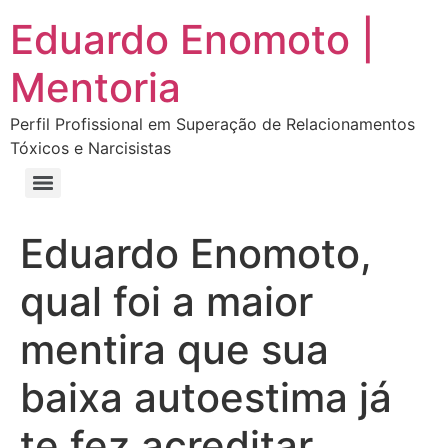
Eduardo Enomoto |
Mentoria
Perfil Profissional em Superação de Relacionamentos
Tóxicos e Narcisistas
Curso “Eu Amo Haters: Transforme Críticas em Força e Supere Relações Tóxicas”
Curso “Livre do Narcisismo: O Guia Completo para Recuperação e Autoestima”
E-book Grátis “Como Identificar uma Pessoa Narcisista – Exemplos de Situações Tóxicas no Dia a Dia”
E-book “Pare de Procurar: Prepare-se Para o Amor que Você Merece”
Eduardo Enomoto,
qual foi a maior
mentira que sua
baixa autoestima já
te fez acreditar