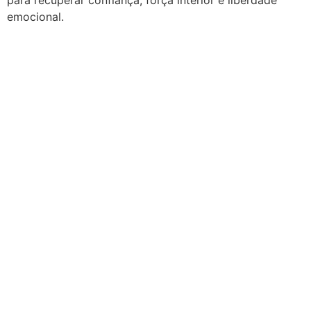
para recuperar confiança, força interior e liberdade
emocional.