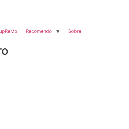
SupReMo
Recomendo
Sobre
ro