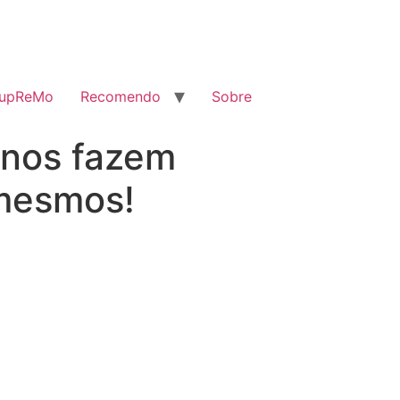
SupReMo
Recomendo
Sobre
 nos fazem
 mesmos!