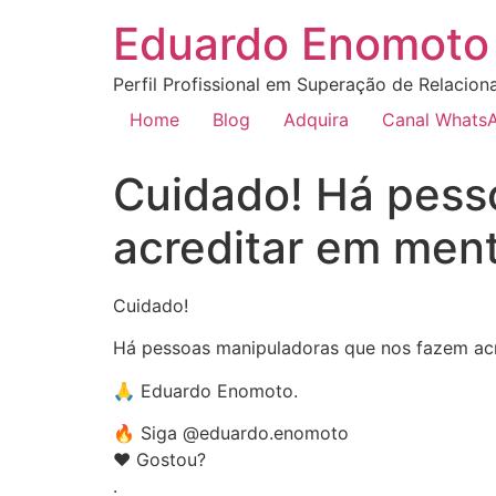
Eduardo Enomoto 
Perfil Profissional em Superação de Relacion
Home
Blog
Adquira
Canal Whats
Cuidado! Há pess
acreditar em ment
Cuidado!
Há pessoas manipuladoras que nos fazem acr
🙏 Eduardo Enomoto.
🔥 Siga @eduardo.enomoto
❤️ Gostou?
.