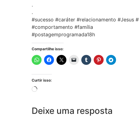
.
.
#sucesso #caráter #relacionamento #Jesus 
#comportamento #família
#postagemprogramada18h
Compartilhe isso:
Curtir isso:
Deixe uma resposta