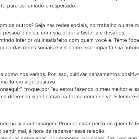
eito para ser amado e respeitado.
com os outros? Seja nas redes sociais, no trabalho ou at
 pessoa é única, com sua própria história e desafios.
ndo inferior ou insatisfeito com quem você é. Tente focar
pouco das redes sociais e ver como isso impacta sua aut
 como nos vemos. Por isso, cultivar pensamentos positiv
rmá-lo em algo positivo.
onseguir”, troque por “eu estou fazendo o meu melhor e is
a diferença significativa na forma como se vê. E lembre-s
de na sua autoimagem. Procure estar perto de quem te leva
 sentir mal, é hora de repensar essa relação.
ram suas conquistas, por menores que sejam, faz com que 