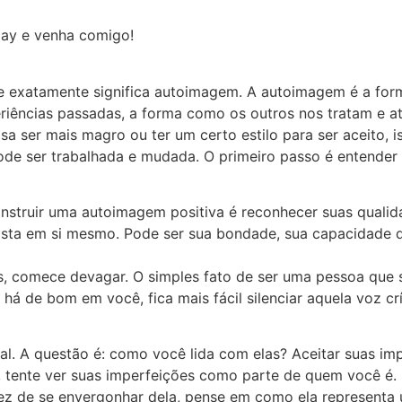
lay e venha comigo!
ue exatamente significa autoimagem. A autoimagem é a for
periências passadas, a forma como os outros nos tratam e
a ser mais magro ou ter um certo estilo para ser aceito, 
ode ser trabalhada e mudada. O primeiro passo é entender
truir uma autoimagem positiva é reconhecer suas qualidad
osta em si mesmo. Pode ser sua bondade, sua capacidade d
, comece devagar. O simples fato de ser uma pessoa que se
 de bom em você, fica mais fácil silenciar aquela voz crí
al. A questão é: como você lida com elas? Aceitar suas im
r, tente ver suas imperfeições como parte de quem você é.
ez de se envergonhar dela, pense em como ela representa u