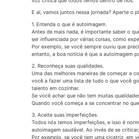
voz crítica que todos temos dentro de nós.
E aí, vamos juntos nessa jornada? Aperte o p
1. Entenda o que é autoimagem.
Antes de mais nada, é importante saber o q
ser influenciada por várias coisas, como ex
Por exemplo, se você sempre ouviu que precis
entanto, a boa notícia é que a autoimagem p
2. Reconheça suas qualidades.
Uma das melhores maneiras de começar a cons
você a fazer uma lista de tudo o que você g
talento em cozinhar.
Se você achar que não tem muitas qualidades
Quando você começa a se concentrar no que há
3. Aceite suas imperfeições.
Todos nós temos imperfeições, e isso é norm
autoimagem saudável. Ao invés de se critica
Por exemplo, se você tem uma cicatriz, em v