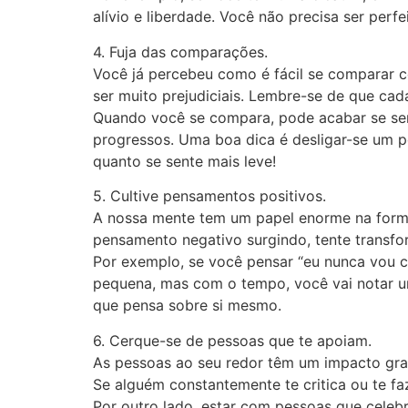
alívio e liberdade. Você não precisa ser perf
4. Fuja das comparações.
Você já percebeu como é fácil se comparar 
ser muito prejudiciais. Lembre-se de que cada
Quando você se compara, pode acabar se senti
progressos. Uma boa dica é desligar-se um 
quanto se sente mais leve!
5. Cultive pensamentos positivos.
A nossa mente tem um papel enorme na forma
pensamento negativo surgindo, tente transfo
Por exemplo, se você pensar “eu nunca vou c
pequena, mas com o tempo, você vai notar um
que pensa sobre si mesmo.
6. Cerque-se de pessoas que te apoiam.
As pessoas ao seu redor têm um impacto gran
Se alguém constantemente te critica ou te faz
Por outro lado, estar com pessoas que celeb