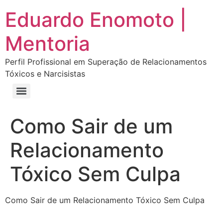
Eduardo Enomoto |
Mentoria
Perfil Profissional em Superação de Relacionamentos
Tóxicos e Narcisistas
Curso “Eu Amo Haters: Transforme Críticas em Força e Supere Relações Tóxicas”
Curso “Livre do Narcisismo: O Guia Completo para Recuperação e Autoestima”
E-book Grátis “Como Identificar uma Pessoa Narcisista – Exemplos de Situações Tóxicas no Dia a Dia”
E-book “Pare de Procurar: Prepare-se Para o Amor que Você Merece”
Como Sair de um
Relacionamento
Tóxico Sem Culpa
Como Sair de um Relacionamento Tóxico Sem Culpa