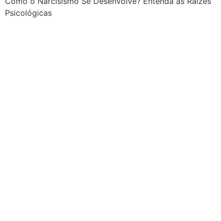
Como o Narcisismo Se Desenvolve? Entenda as Raízes
Psicológicas