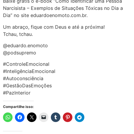
Baixe grátis o e-book “Como Identificar uma Pessoa
Narcisista – Exemplos de Situações Tóxicas no Dia a
Dia” no site eduardoenomoto.com.br.
Um abraço, fique com Deus e até a próxima!
Tchau, tchau.
@eduardo.enomoto
@podsupremo
#ControleEmocional
#InteligênciaEmocional
#Autoconsciência
#GestãoDasEmoções
#PazInterior
Compartilhe isso: