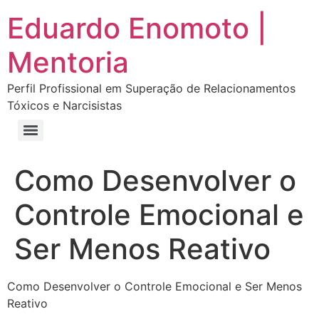
Eduardo Enomoto |
Mentoria
Perfil Profissional em Superação de Relacionamentos
Tóxicos e Narcisistas
Curso “Eu Amo Haters: Transforme Críticas em Força e Supere Relações Tóxicas”
Curso “Livre do Narcisismo: O Guia Completo para Recuperação e Autoestima”
E-book Grátis “Como Identificar uma Pessoa Narcisista – Exemplos de Situações Tóxicas no Dia a Dia”
E-book “Pare de Procurar: Prepare-se Para o Amor que Você Merece”
Como Desenvolver o
Controle Emocional e
Ser Menos Reativo
Como Desenvolver o Controle Emocional e Ser Menos
Reativo