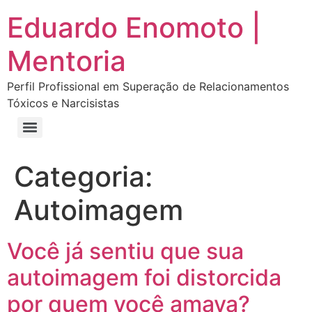
Eduardo Enomoto |
Mentoria
Perfil Profissional em Superação de Relacionamentos
Tóxicos e Narcisistas
Curso “Eu Amo Haters: Transforme Críticas em Força e Supere Relações Tóxicas”
Curso “Livre do Narcisismo: O Guia Completo para Recuperação e Autoestima”
E-book Grátis “Como Identificar uma Pessoa Narcisista – Exemplos de Situações Tóxicas no Dia a Dia”
E-book “Pare de Procurar: Prepare-se Para o Amor que Você Merece”
Categoria:
Autoimagem
Você já sentiu que sua
autoimagem foi distorcida
por quem você amava?