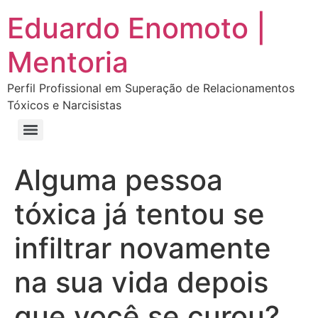
Eduardo Enomoto |
Mentoria
Perfil Profissional em Superação de Relacionamentos
Tóxicos e Narcisistas
Curso “Eu Amo Haters: Transforme Críticas em Força e Supere Relações Tóxicas”
Curso “Livre do Narcisismo: O Guia Completo para Recuperação e Autoestima”
E-book Grátis “Como Identificar uma Pessoa Narcisista – Exemplos de Situações Tóxicas no Dia a Dia”
E-book “Pare de Procurar: Prepare-se Para o Amor que Você Merece”
Alguma pessoa
tóxica já tentou se
infiltrar novamente
na sua vida depois
que você se curou?