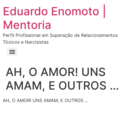
Eduardo Enomoto |
Mentoria
Perfil Profissional em Superação de Relacionamentos
Tóxicos e Narcisistas
Curso “Eu Amo Haters: Transforme Críticas em Força e Supere Relações Tóxicas”
Curso “Livre do Narcisismo: O Guia Completo para Recuperação e Autoestima”
E-book Grátis “Como Identificar uma Pessoa Narcisista – Exemplos de Situações Tóxicas no Dia a Dia”
E-book “Pare de Procurar: Prepare-se Para o Amor que Você Merece”
AH, O AMOR! UNS
AMAM, E OUTROS …
AH, O AMOR! UNS AMAM, E OUTROS …