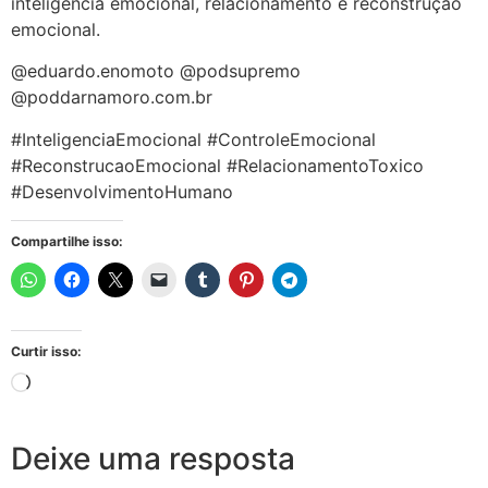
inteligência emocional, relacionamento e reconstrução
emocional.
@eduardo.enomoto @podsupremo
@poddarnamoro.com.br
#InteligenciaEmocional #ControleEmocional
#ReconstrucaoEmocional #RelacionamentoToxico
#DesenvolvimentoHumano
Compartilhe isso:
Curtir isso:
Deixe uma resposta