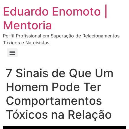
Eduardo Enomoto |
Mentoria
Perfil Profissional em Superação de Relacionamentos
Tóxicos e Narcisistas
Curso “Eu Amo Haters: Transforme Críticas em Força e Supere Relações Tóxicas”
Curso “Livre do Narcisismo: O Guia Completo para Recuperação e Autoestima”
E-book Grátis “Como Identificar uma Pessoa Narcisista – Exemplos de Situações Tóxicas no Dia a Dia”
E-book “Pare de Procurar: Prepare-se Para o Amor que Você Merece”
7 Sinais de Que Um
Homem Pode Ter
Comportamentos
Tóxicos na Relação