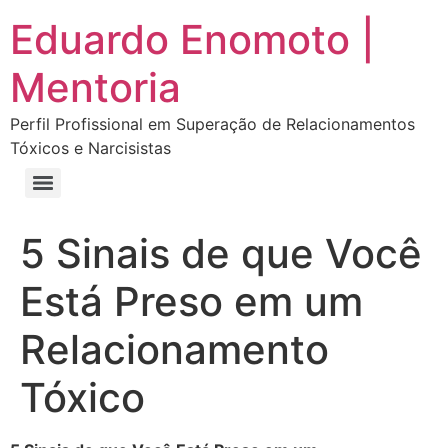
Eduardo Enomoto |
Mentoria
Perfil Profissional em Superação de Relacionamentos
Tóxicos e Narcisistas
Curso “Eu Amo Haters: Transforme Críticas em Força e Supere Relações Tóxicas”
Curso “Livre do Narcisismo: O Guia Completo para Recuperação e Autoestima”
E-book Grátis “Como Identificar uma Pessoa Narcisista – Exemplos de Situações Tóxicas no Dia a Dia”
E-book “Pare de Procurar: Prepare-se Para o Amor que Você Merece”
5 Sinais de que Você
Está Preso em um
Relacionamento
Tóxico