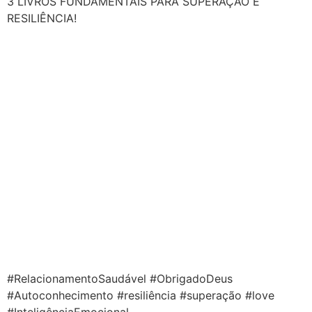
3 LIVROS FUNDAMENTAIS PARA SUPERAÇÃO E
RESILIÊNCIA!
#RelacionamentoSaudável #ObrigadoDeus
#Autoconhecimento #resiliência #superação #love
#InteligênciaEmocional