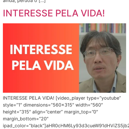
ainda, perdoa o […]
INTERESSE PELA VIDA!
INTERESSE PELA VIDA! [video_player type=”youtube”
style=”1″ dimensions=”560×315″ width=”560″
height=”315″ align=”center” margin_top=”0″
margin_bottom=”20″
ipad_color=”black”]aHR0cHM6Ly93d3cueW91dHViZS5jb