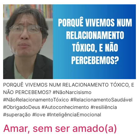
PORQUÊ VIVEMOS NUM RELACIONAMENTO TÓXICO, E
NÃO PERCEBEMOS? #NãoNarcisismo
#NãoRelacionamentoTóxico #RelacionamentoSaudável
#ObrigadoDeus #Autoconhecimento #resiliência
#superação #love #InteligênciaEmocional
Amar, sem ser amado(a)