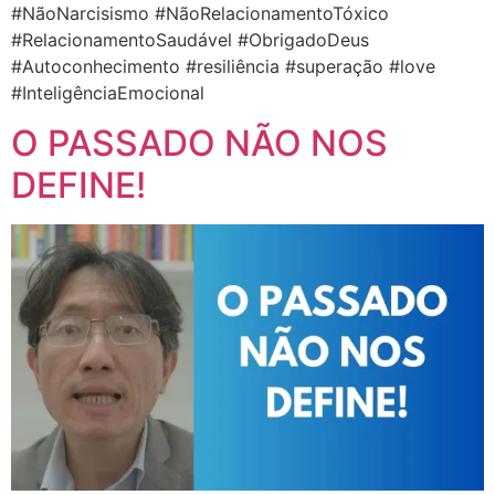
#NãoNarcisismo #NãoRelacionamentoTóxico
#RelacionamentoSaudável #ObrigadoDeus
#Autoconhecimento #resiliência #superação #love
#InteligênciaEmocional
O PASSADO NÃO NOS
DEFINE!