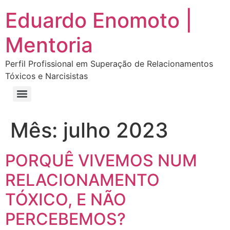
Eduardo Enomoto |
Mentoria
Perfil Profissional em Superação de Relacionamentos
Tóxicos e Narcisistas
Curso “Eu Amo Haters: Transforme Críticas em Força e Supere Relações Tóxicas”
Curso “Livre do Narcisismo: O Guia Completo para Recuperação e Autoestima”
E-book Grátis “Como Identificar uma Pessoa Narcisista – Exemplos de Situações Tóxicas no Dia a Dia”
E-book “Pare de Procurar: Prepare-se Para o Amor que Você Merece”
Mês:
julho 2023
PORQUÊ VIVEMOS NUM
RELACIONAMENTO
TÓXICO, E NÃO
PERCEBEMOS?