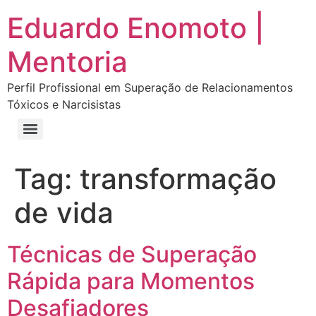
Eduardo Enomoto |
Mentoria
Perfil Profissional em Superação de Relacionamentos
Tóxicos e Narcisistas
Curso “Eu Amo Haters: Transforme Críticas em Força e Supere Relações Tóxicas”
Curso “Livre do Narcisismo: O Guia Completo para Recuperação e Autoestima”
E-book Grátis “Como Identificar uma Pessoa Narcisista – Exemplos de Situações Tóxicas no Dia a Dia”
E-book “Pare de Procurar: Prepare-se Para o Amor que Você Merece”
Tag:
transformação
de vida
Técnicas de Superação
Rápida para Momentos
Desafiadores