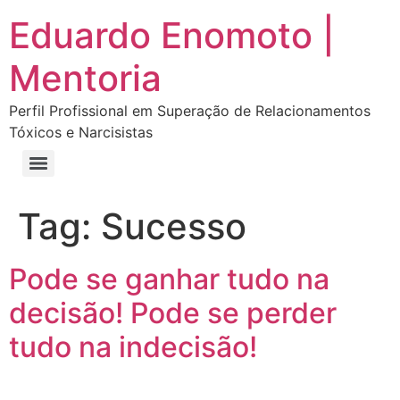
Eduardo Enomoto |
Mentoria
Perfil Profissional em Superação de Relacionamentos
Tóxicos e Narcisistas
Curso “Eu Amo Haters: Transforme Críticas em Força e Supere Relações Tóxicas”
Curso “Livre do Narcisismo: O Guia Completo para Recuperação e Autoestima”
E-book Grátis “Como Identificar uma Pessoa Narcisista – Exemplos de Situações Tóxicas no Dia a Dia”
E-book “Pare de Procurar: Prepare-se Para o Amor que Você Merece”
Tag:
Sucesso
Pode se ganhar tudo na
decisão! Pode se perder
tudo na indecisão!