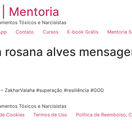
| Mentoria
amentos Tóxicos e Narcisistas
App
Contato
Cursos
E-book Grátis
Mentoria 
a rosana alves mensag
 – ZakharValaha #superação #resiliência #GOD
amentos Tóxicos e Narcisistas
 de Cookies
Termos de Uso
Política de Reembolso, 