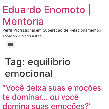
Eduardo Enomoto |
Mentoria
Perfil Profissional em Superação de Relacionamentos
Tóxicos e Narcisistas
Curso “Eu Amo Haters: Transforme Críticas em Força e Supere Relações Tóxicas”
Curso “Livre do Narcisismo: O Guia Completo para Recuperação e Autoestima”
E-book Grátis “Como Identificar uma Pessoa Narcisista – Exemplos de Situações Tóxicas no Dia a Dia”
E-book “Pare de Procurar: Prepare-se Para o Amor que Você Merece”
Tag:
equilíbrio
emocional
“Você deixa suas emoções
te dominar… ou você
domina suas emoções?”