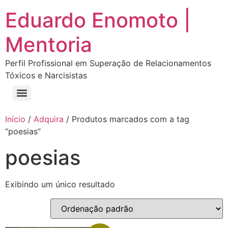
Eduardo Enomoto |
Mentoria
Perfil Profissional em Superação de Relacionamentos
Tóxicos e Narcisistas
Curso “Eu Amo Haters: Transforme Críticas em Força e Supere Relações Tóxicas”
Curso “Livre do Narcisismo: O Guia Completo para Recuperação e Autoestima”
E-book Grátis “Como Identificar uma Pessoa Narcisista – Exemplos de Situações Tóxicas no Dia a Dia”
E-book “Pare de Procurar: Prepare-se Para o Amor que Você Merece”
Início
/
Adquira
/ Produtos marcados com a tag
“poesias”
poesias
Exibindo um único resultado