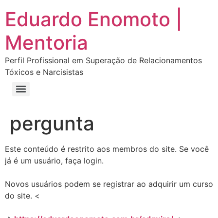
Eduardo Enomoto |
Mentoria
Perfil Profissional em Superação de Relacionamentos
Tóxicos e Narcisistas
Curso “Eu Amo Haters: Transforme Críticas em Força e Supere Relações Tóxicas”
Curso “Livre do Narcisismo: O Guia Completo para Recuperação e Autoestima”
E-book Grátis “Como Identificar uma Pessoa Narcisista – Exemplos de Situações Tóxicas no Dia a Dia”
E-book “Pare de Procurar: Prepare-se Para o Amor que Você Merece”
pergunta
Este conteúdo é restrito aos membros do site. Se você
já é um usuário, faça login.
Novos usuários podem se registrar ao adquirir um curso
do site. <