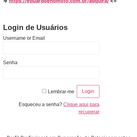
=>
https://eduardoenomoto.com.br/adquira/
<=
Login de Usuários
Username or Email
Senha
Lembrar-me
Esqueceu a senha?
Clique aqui para
recuperar