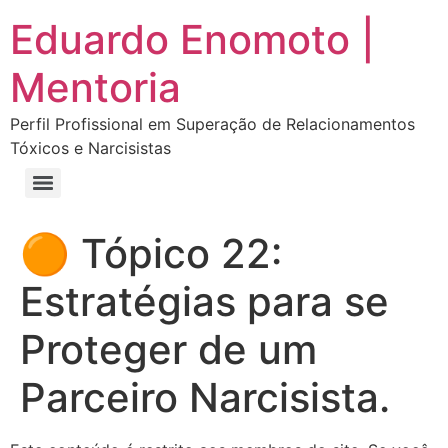
Eduardo Enomoto |
Mentoria
Perfil Profissional em Superação de Relacionamentos
Tóxicos e Narcisistas
Curso “Eu Amo Haters: Transforme Críticas em Força e Supere Relações Tóxicas”
Curso “Livre do Narcisismo: O Guia Completo para Recuperação e Autoestima”
E-book Grátis “Como Identificar uma Pessoa Narcisista – Exemplos de Situações Tóxicas no Dia a Dia”
E-book “Pare de Procurar: Prepare-se Para o Amor que Você Merece”
🟠 Tópico 22:
Estratégias para se
Proteger de um
Parceiro Narcisista.