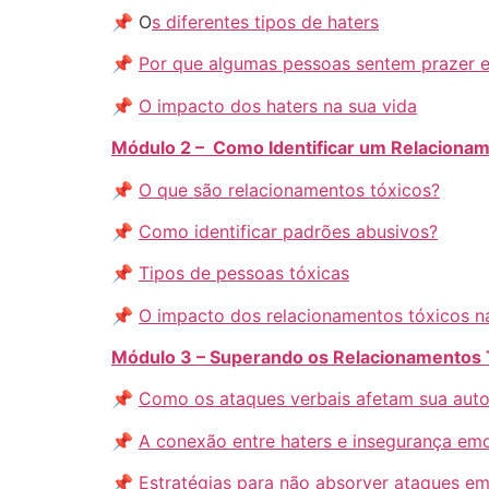
📌 O
s diferentes tipos de haters
📌
Por que algumas pessoas sentem prazer e
📌
O impacto dos haters na sua vida
Módulo 2 – Como Identificar um Relacionam
📌
O que são relacionamentos tóxicos?
📌
Como identificar padrões abusivos?
📌
Tipos de pessoas tóxicas
📌
O impacto dos relacionamentos tóxicos n
Módulo 3 – Superando os Relacionamentos T
📌
Como os ataques verbais afetam sua aut
📌
A conexão entre haters e insegurança em
📌
Estratégias para não absorver ataques em