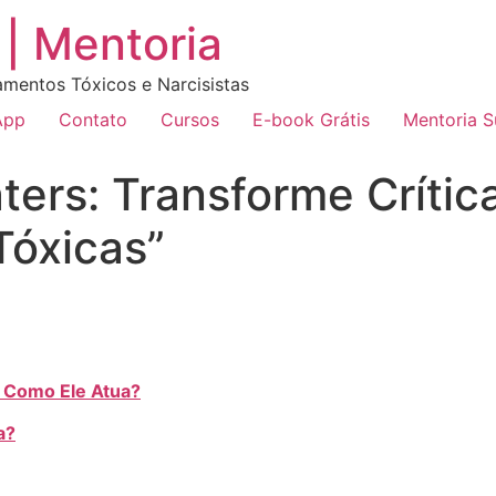
| Mentoria
amentos Tóxicos e Narcisistas
App
Contato
Cursos
E-book Grátis
Mentoria 
ers: Transforme Crític
Tóxicas”
e Como Ele Atua?
a?