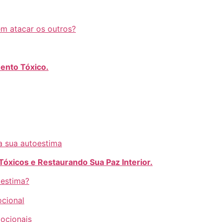
m atacar os outros?
ento Tóxico.
a sua autoestima
óxicos e Restaurando Sua Paz Interior.
oestima?
ocional
ocionais