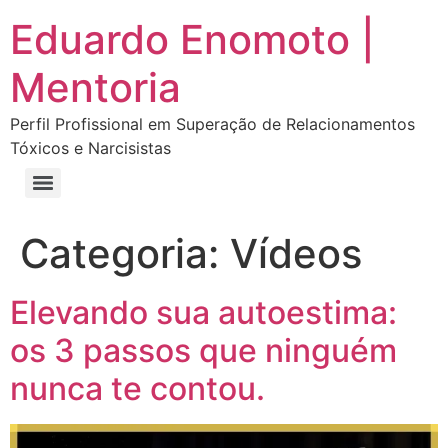
Eduardo Enomoto |
Mentoria
Perfil Profissional em Superação de Relacionamentos
Tóxicos e Narcisistas
Curso “Eu Amo Haters: Transforme Críticas em Força e Supere Relações Tóxicas”
Curso “Livre do Narcisismo: O Guia Completo para Recuperação e Autoestima”
E-book Grátis “Como Identificar uma Pessoa Narcisista – Exemplos de Situações Tóxicas no Dia a Dia”
E-book “Pare de Procurar: Prepare-se Para o Amor que Você Merece”
Categoria:
Vídeos
Elevando sua autoestima:
os 3 passos que ninguém
nunca te contou.