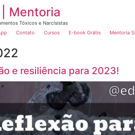
| Mentoria
amentos Tóxicos e Narcisistas
App
Contato
Cursos
E-book Grátis
Mentoria 
022
o e resiliência para 2023!